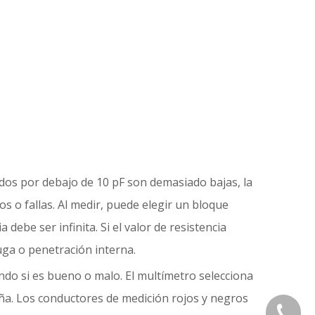
dos por debajo de 10 pF son demasiado bajas, la
s o fallas. Al medir, puede elegir un bloque
ebe ser infinita. Si el valor de resistencia
uga o penetración interna.
do si es bueno o malo. El multímetro selecciona
ueña. Los conductores de medición rojos y negros
+86 133