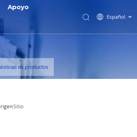
Apoyo
Español
Servicio
English
简体中文
 y Certificados
Descargar
العربية
 R
Preguntas más frecuentes
Français
Pусский
s
Noticias de productos
Português
Italiano
Tiếng Việt
ไทย
rigen:
Sitio
বাংলা