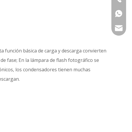
+86 133
service
ta función básica de carga y descarga convierten
 de fase; En la lámpara de flash fotográfico se
ctrónicos, los condensadores tienen muchas
escargan.