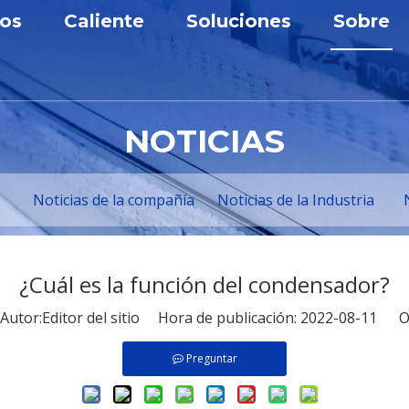
os
Caliente
Soluciones
Sobre
nta de baja tensión
Aparamenta
Solución industrial
Perfil
nta de media tensión
Disyuntor de vacío
Solicitud
Premios
NOTICIAS
rmador
Banco de condensadores
Personalización
Centro
cuitos
Unidad principal de anillo
Noticia
Noticias de la compañía
Noticias de la Industria
 de condensador
e de panel de CC
¿Cuál es la función del condensador?
ción Prefabricada
tor:Editor del sitio Hora de publicación: 2022-08-11 O
Preguntar