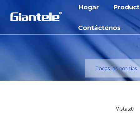
Hogar
Product
Aparame
Contáctenos
Aparame
Transfo
Cortacir
Todas las noticias
Reactor
Gabinet
Subesta
Vistas:
0
Au