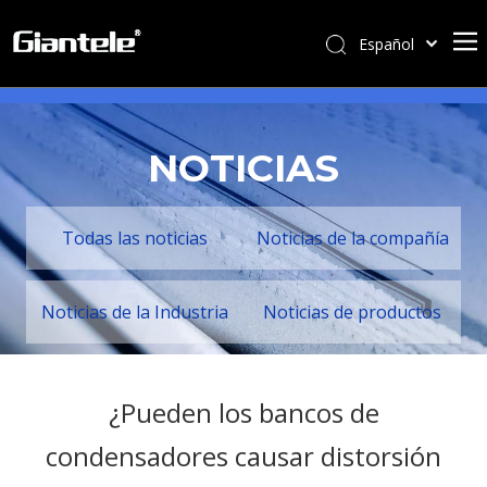
Español
English
简体中文
العربية
NOTICIAS
Français
Pусский
Português
Todas las noticias
Noticias de la compañía
Italiano
Tiếng Việt
Noticias de la Industria
Noticias de productos
ไทย
বাংলা
¿Pueden los bancos de
condensadores causar distorsión