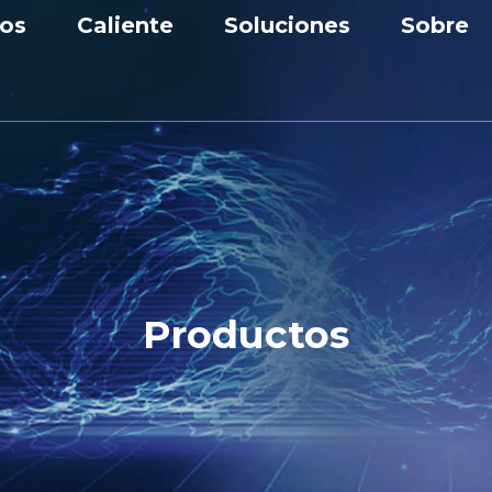
os
Caliente
Soluciones
Sobre
nta de baja tensión
Aparamenta
Solución industrial
Perfil
nta de media tensión
Disyuntor de vacío
Solicitud
Premios
rmador
Banco de condensadores
Personalización
Centro
cuitos
Unidad principal de anillo
Noticia
 de condensador
Productos
e de panel de CC
ción Prefabricada