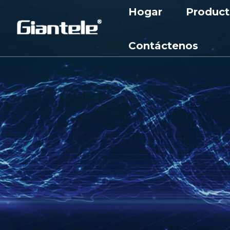
Hogar
Product
Aparame
Contáctenos
Aparame
Transfo
Cortacir
Reactor
Gabinet
Subesta