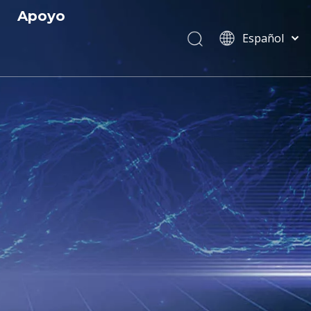
Apoyo
Español
Servicio
English
简体中文
 y Certificados
Descargar
العربية
 R
Preguntas más frecuentes
Français
Pусский
s
Português
Italiano
Tiếng Việt
ไทย
বাংলা