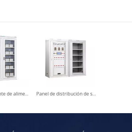
Panel de fuente de alimentación CC tipo microcomputadora GZDW-3
Panel de distribución de suministro de energía CC serie GZDW