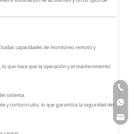
elés e iluminación de accidentes y otros tipos de
cluidas capacidades de monitoreo remoto y
 lo que hace que la operación y el mantenimiento
+86 133
del sistema.
+86 133
 y cortocircuito, lo que garantiza la seguridad del
service
s cargas.