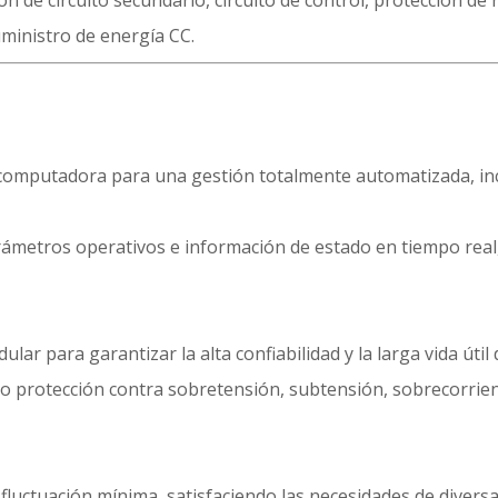
 de circuito secundario, circuito de control, protección de r
uministro de energía CC.
rocomputadora para una gestión totalmente automatizada, in
metros operativos e información de estado en tiempo real,
r para garantizar la alta confiabilidad y la larga vida útil 
 protección contra sobretensión, subtensión, sobrecorriente
fluctuación mínima, satisfaciendo las necesidades de diversa