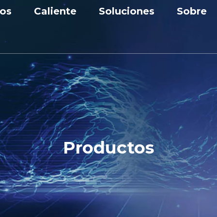
os
Caliente
Soluciones
Sobre
nta de baja tensión
Aparamenta
Solución industrial
Perfil
nta de media tensión
Disyuntor de vacío
Solicitud
Premios
rmador
Banco de condensadores
Personalización
Centro
cuitos
Unidad principal de anillo
Noticia
 de condensador
Productos
e de panel de CC
ción Prefabricada