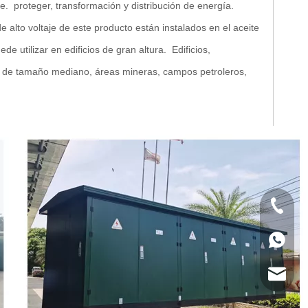
aje.
proteger, transformación y distribución de energía.
 de alto voltaje de este producto están instalados en el aceite
de utilizar en edificios de gran altura.
Edificios,
s de tamaño mediano, áreas mineras, campos petroleros,
+86 133
+86 133
service