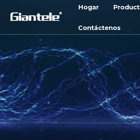
Hogar
Product
Aparame
Contáctenos
Aparame
Transfo
Cortacir
Reactor
Gabinet
Subesta