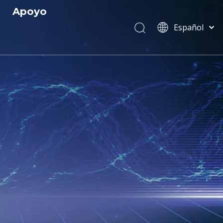
Apoyo
Español
Servicio
English
简体中文
 y Certificados
Descargar
العربية
 R
Preguntas más frecuentes
Français
Pусский
s
Português
Italiano
Tiếng Việt
ไทย
বাংলা