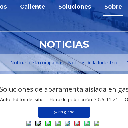
os
Caliente
Soluciones
Sobre
nta de baja tensión
Aparamenta
Solución industrial
Perfil
nta de media tensión
Disyuntor de vacío
Solicitud
Premios
NOTICIAS
rmador
Banco de condensadores
Personalización
Centro
cuitos
Unidad principal de anillo
Noticia
Noticias de la compañía
Noticias de la Industria
 de condensador
e de panel de CC
Soluciones de aparamenta aislada en ga
ción Prefabricada
tor:Editor del sitio Hora de publicación: 2025-11-21 O
Preguntar