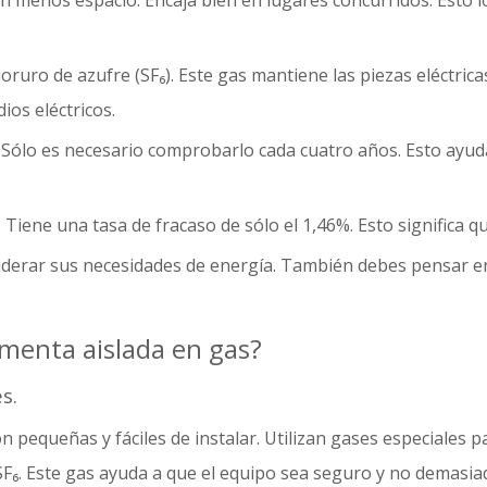
an menos espacio. Encaja bien en lugares concurridos. Esto
ruro de azufre (SF₆). Este gas mantiene las piezas eléctrica
ios eléctricos.
Sólo es necesario comprobarlo cada cuatro años. Esto ayud
. Tiene una tasa de fracaso de sólo el 1,46%. Esto significa q
nsiderar sus necesidades de energía. También debes pensar e
amenta aislada en gas?
s.
pequeñas y fáciles de instalar. Utilizan gases especiales pa
SF₆. Este gas ayuda a que el equipo sea seguro y no demasia