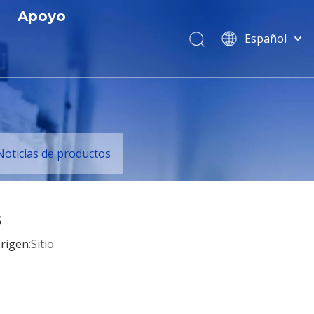
Apoyo
Español
Servicio
English
简体中文
 y Certificados
Descargar
العربية
 R
Preguntas más frecuentes
Français
Pусский
s
Noticias de productos
Português
Italiano
Tiếng Việt
s
ไทย
rigen:
Sitio
বাংলা