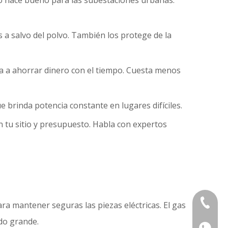
 lo hace bueno para las subestaciones urbanas.
s a salvo del polvo. También los protege de la
a a ahorrar dinero con el tiempo. Cuesta menos
ue brinda potencia constante en lugares difíciles.
n tu sitio y presupuesto. Habla con expertos
+86 133
ra mantener seguras las piezas eléctricas. El gas
do grande.
+86 133