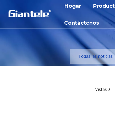
Hogar
Product
Aparame
Contáctenos
Aparame
Transfo
Cortacir
Todas las noticias
Reactor
Gabinet
Subesta
Vistas:
0
Au