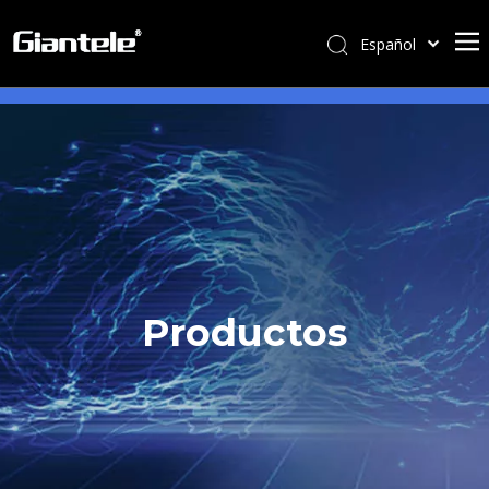
Español
English
简体中文
العربية
Français
Pусский
Português
Italiano
Tiếng Việt
Productos
ไทย
বাংলা