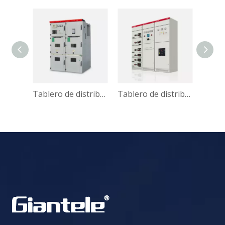
Disyuntor eléctrico de vacío de media tensión, trifásico, 11kV, VS1
Tablero de distribución con caja metálica de CA movible de tipo blindado mediano KYN28
Tablero de distribución revestido de metal extraíble de bajo voltaje MNS