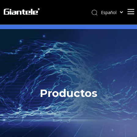
Español
English
简体中文
العربية
Français
Pусский
Português
Italiano
Tiếng Việt
Productos
ไทย
বাংলা