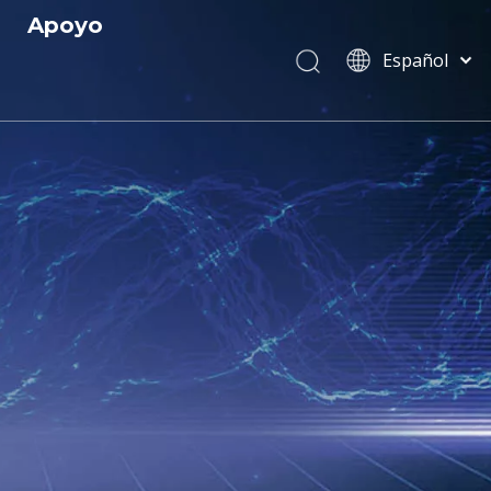
Apoyo
Español
Servicio
English
简体中文
 y Certificados
Descargar
العربية
 R
Preguntas más frecuentes
Français
Pусский
s
Português
Italiano
Tiếng Việt
ไทย
বাংলা