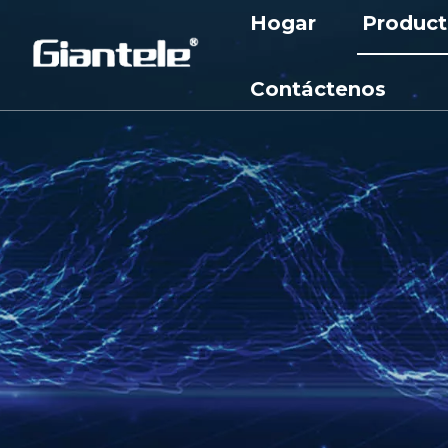
Hogar
Product
Aparame
Contáctenos
Aparame
Transfo
Cortacir
Reactor
Gabinet
Subesta