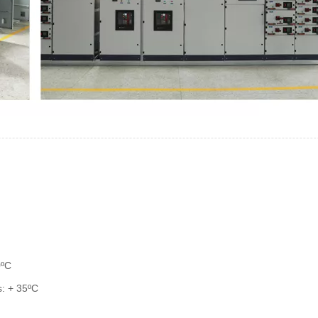
0ºC
s: + 35ºC