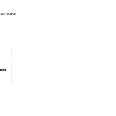
ares malos.
úmero