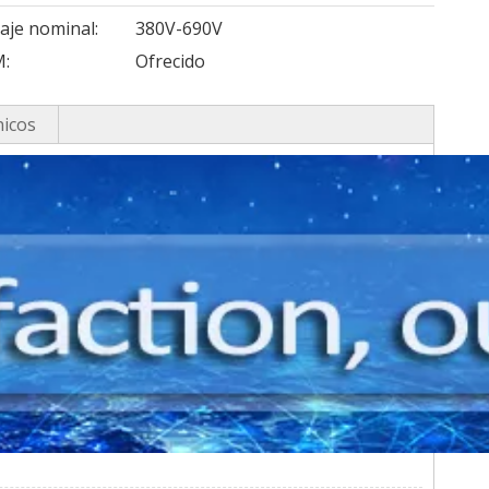
taje nominal:
380V-690V
:
Ofrecido
nicos