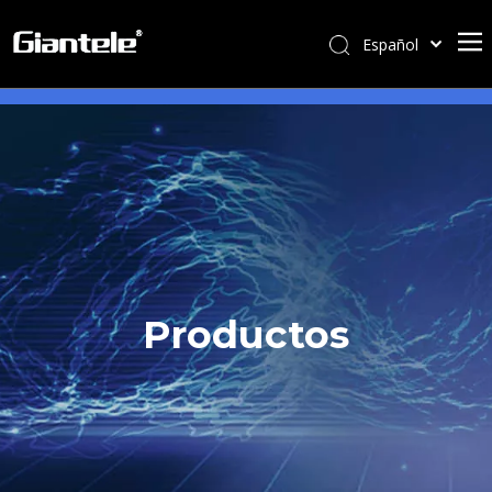
Español
English
简体中文
العربية
Français
Pусский
Português
Italiano
Tiếng Việt
Productos
ไทย
বাংলা