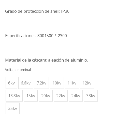
Grado de protección de shell: IP30
Especificaciones: 8001500 * 2300
Material de la cáscara: aleación de aluminio.
Voltaje nominal:
6kv
6.6kv
7.2kv
10kv
11kv
12kv
13.8kv
15kv
20kv
22kv
24kv
33kv
35kv