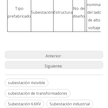
V
nominal
Tipo
No. de
no
Subestación
Estructura
del lado
prefabricado
diseño
de
de alto
v
voltaje
Anterior:
Siguiente:
subestación movible
subestación de transformadores
Subestación 6.6KV
Subestación industrial